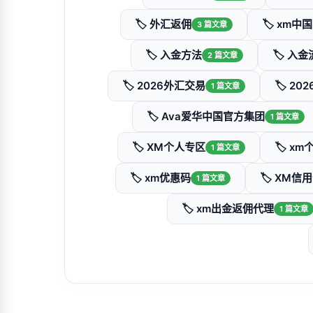
🏷️ 外汇返佣
🏷️ xm
3 篇文章
🏷️ 入金方法
🏷️ 入
2 篇文章
🏷️ 2026外汇交易
🏷️ 2
1 篇文章
🏷️ Ava爱华中国官方集团
1 篇文章
🏷️ XM个人专区
🏷️ x
1 篇文章
🏷️ xm优惠码
🏷️ XM
1 篇文章
🏷️ xm出金返佣代理
1 篇文章