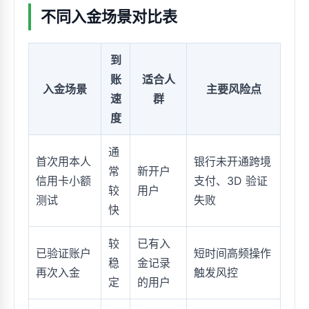
不同入金场景对比表
到
账
适合人
入金场景
主要风险点
速
群
度
通
首次用本人
银行未开通跨境
常
新开户
信用卡小额
支付、3D 验证
较
用户
测试
失败
快
较
已有入
已验证账户
短时间高频操作
稳
金记录
再次入金
触发风控
定
的用户