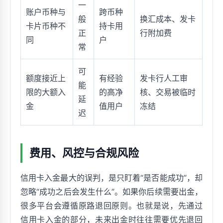
一
账户币种与
跨币种
般
换汇成本、发卡
卡片币种不
持卡用
正
行附加费
同
户
常
可
额度接近上
有经验
发卡行人工审
能
限的大额入
的高净
核、交易被临时
延
金
值用户
冻结
迟
费用、风控与合规风险
信用卡入金最大的误判，是只盯着“是否能成功”，却
忽略“成功之后会发生什么”。如果你后续需要出金，
很多平台会遵循原路退回原则。也就是说，先通过
信用卡入金的部分，未来出金时往往需要优先退回