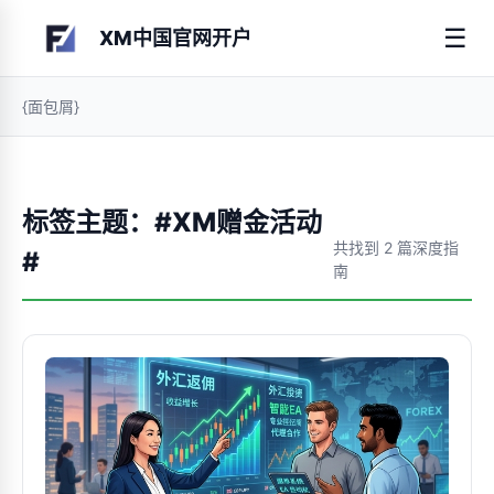
☰
XM中国官网开户
{面包屑}
标签主题：#XM赠金活动
共找到 2 篇深度指
#
南