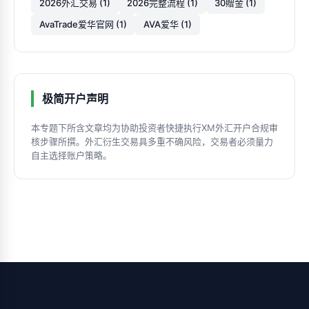
2026外汇交易 (1)
2026完整流程 (1)
30贈金 (1)
AvaTrade爱华官网 (1)
AVA爱华 (1)
极简开户声明
本专题下所含文章均为协助投资者快捷执行XM外汇开户合规审
核步骤所撰。外汇衍生交易具多重不确风险，交易者必须量力
自主选择账户策略。