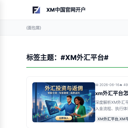
XM中国官网开户
{面包屑}
标签主题：#XM外汇平台#
📅 2026-06-16
🔥 
xm外汇平台
深度解析XM外汇
入金流程、执行体
户路径
XM外汇平台,XM