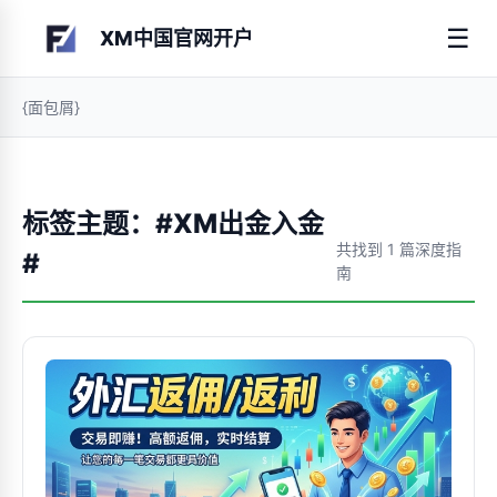
☰
XM中国官网开户
{面包屑}
标签主题：#XM出金入金
共找到 1 篇深度指
#
南