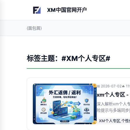
XM中国官网开户
{面包屑}
标签主题：#XM个人专区#
📅 2026-07-02
🔥 
xm个人专区 
深入解析xm个人
险提示与多端同步
健选择
XM个人专区,个性