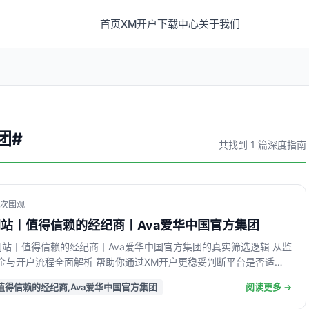
首页
XM开户
下载中心
关于我们
团#
共找到 1 篇深度指南
86次围观
网站丨值得信赖的经纪商丨Ava爱华中国官方集团
网站丨值得信赖的经纪商丨Ava爱华中国官方集团的真实筛选逻辑 从监
出入金与开户流程全面解析 帮助你通过XM开户更稳妥判断平台是否适合
值得信赖的经纪商,Ava爱华中国官方集团
阅读更多 →