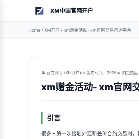
XM中国官网开户
Home
/
XM开户
/
xm赠金活动- xm官网交易首选平台
👤 官方顾问 (XM开户)
📅 发布时间：2026
🔥 浏览热度
xm赠金活动- xm官网
引言
很多人第一次接触外汇和差价合约交易时，