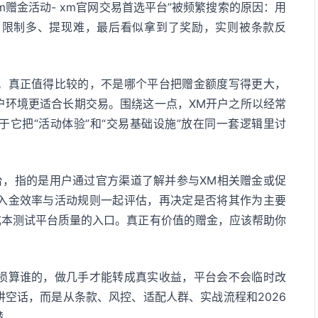
“xm赠金活动- xm官网交易首选平台”被频繁搜索的原因：用
、限制多、提现难，最后看似拿到了奖励，实则被条款反
。真正值得比较的，不是哪个平台把赠金额度写得更大，
户环境更适合长期交易。围绕这一点，XM开户之所以经常
它把“活动体验”和“交易基础设施”放在同一套逻辑里讨
平台，指的是用户通过官方渠道了解并参与XM相关赠金或促
入金效率与活动规则一起评估，再决定是否将其作为主要
成本测试平台质量的入口。真正有价值的赠金，应该帮助你
损算谁的，做几手才能转成真实收益，平台会不会临时改
空话，而是从条款、风控、适配人群、实战流程和2026
楚。