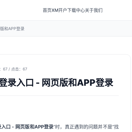
首页
XM开户
下载中心
关于我们
页版和APP登录
：67 / 点击：67
登录入口 - 网页版和APP登录
入口 - 网页版和APP登录
”时，真正遇到的问题并不是“找