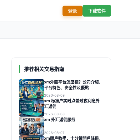
登录
下载软件
推荐相关交易指南
xm外匯平台怎麼樣？公司介紹、
平台特色、安全性及優點
2026-08-09
xm 标准户实时点差过夜利息外
汇返佣
2026-08-08
xm 外汇返佣服务
2026-08-07
xm開戶教學，十分鐘開戶註冊，