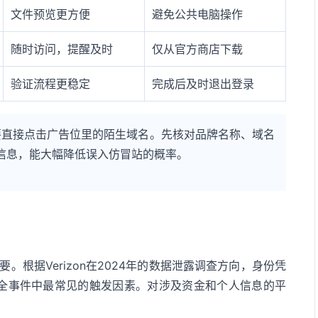
文件预览更方便
避免公共电脑操作
随时访问，提醒及时
仅从官方商店下载
验证流程更稳定
完成后及时退出登录
要直接点击广告位里的陌生域名。先核对品牌名称、域名
信息，能大幅降低误入仿冒站的概率。
。根据Verizon在2024年的数据泄露调查方向，身份凭
全事件中最常见的触发因素。对涉及资金和个人信息的平