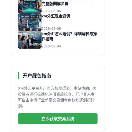
完整版圖解步驟
2026-08-06
xm外汇现金返佣
2026-08-05
xm外汇怎么返佣？详细解释与操
作指南
2026-08-04
开户绿色指南
XM外汇平台开户官方核发渠道，本站协助广大
投资者进行极简化注册资质核查，开户首入金
可自主申请行业超高交易佣金点数划还划扣计
划。
立即获取交易系统