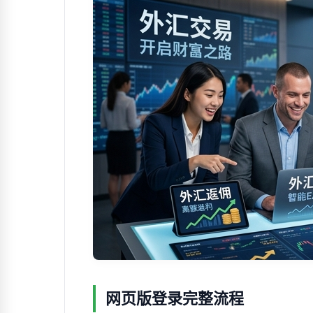
网页版登录完整流程