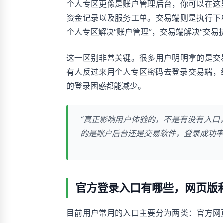
个人专区更像是账户管理后台，你可以在这
资金记录以及服务工单。交易端则是执行下
个人专区解决“账户管理”，交易端解决“交易
这一区别非常关键。很多用户明明拿的是交
有人反过来用个人专区密码去登录交易端，
的登录困惑都能减少。
“真正影响用户体验的，不是有没有入口
的是账户后台还是交易软件，登录成功率
官方登录入口有哪些，网页版和
目前用户常用的入口主要分为两类：官方网